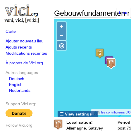
Gebouwfundamenten n
Lieu
+
Carte
−
Ajouter nouveau lieu
◎
Ajouts récents
Modifications récentes
À propos de Vici.org
Autres languages:
Deutsch
English
Nederlands
Support Vici.org:
©
les contributeurs d
☰ View settings
Localisation:
Period
Follow Vici.org:
Allemagne, Satzvey
post 7