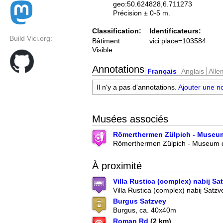
geo:50.624828,6.711273
Précision ± 0-5 m.
Classification:
Identificateurs:
Build Vici.org:
Bâtiment
vici:place=103584
Visible
Annotations
Français
Anglais
All
Il n'y a pas d'annotations.
Ajouter une n
Musées associés
Römerthermen Zülpich - Museum
Römerthermen Zülpich - Museum d
À proximité
Villa Rustica (complex) nabij Sa
Villa Rustica (complex) nabij Satzv
Burgus Satzvey
Burgus, ca. 40x40m
Roman Rd
(2 km)