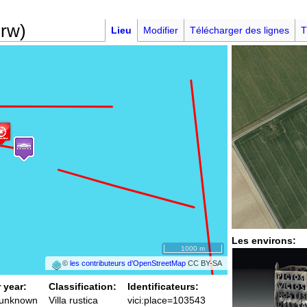
nrw)
Lieu
Modifier
Télécharger des lignes
T
Les environs:
1000 m
©
les contributeurs d’OpenStreetMap
CC BY-SA
 year:
Classification:
Identificateurs:
/ unknown
Villa rustica
vici:place=103543