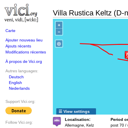
Villa Rustica Keltz (D-
+
Carte
−
Ajouter nouveau lieu
◎
Ajouts récents
Modifications récentes
À propos de Vici.org
Autres languages:
Deutsch
English
Nederlands
Support Vici.org:
☰ View settings
Localisation:
Period or
Follow Vici.org:
Allemagne, Kelz
post 70 