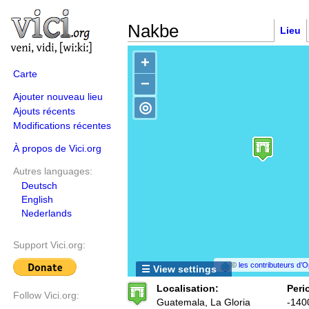
Nakbe
Lieu
+
Carte
−
Ajouter nouveau lieu
◎
Ajouts récents
Modifications récentes
À propos de Vici.org
Autres languages:
Deutsch
English
Nederlands
Support Vici.org:
©
les contributeurs d
☰ View settings
Localisation:
Peri
Follow Vici.org:
Guatemala, La Gloria
-140