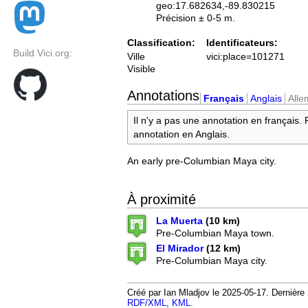
geo:17.682634,-89.830215
Précision ± 0-5 m.
Classification:
Identificateurs:
Build Vici.org:
Ville
vici:place=101271
Visible
Annotations
Français
Anglais
All
Il n'y a pas une annotation en français.
annotation en Anglais.
An early pre-Columbian Maya city.
À proximité
La Muerta
(10 km)
Pre-Columbian Maya town.
El Mirador
(12 km)
Pre-Columbian Maya city.
Créé par Ian Mladjov le 2025-05-17. Dernière 
RDF/XML
,
KML
.