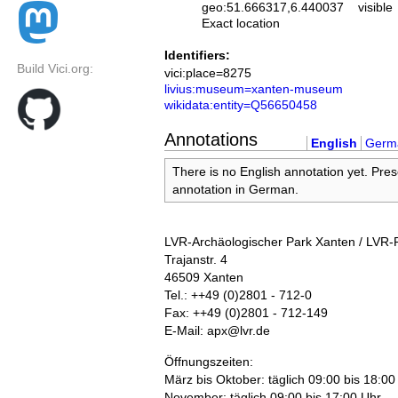
geo:51.666317,6.440037
visible
Exact location
Identifiers:
Build Vici.org:
vici:place=8275
livius:museum=xanten-museum
wikidata:entity=Q56650458
Annotations
English
Germ
There is no English annotation yet. Pres
annotation in German.
LVR-Archäologischer Park Xanten / LV
Trajanstr. 4
46509 Xanten
Tel.: ++49 (0)2801 - 712-0
Fax: ++49 (0)2801 - 712-149
E-Mail: apx@lvr.de
Öffnungszeiten:
März bis Oktober: täglich 09:00 bis 18:00
November: täglich 09:00 bis 17:00 Uhr