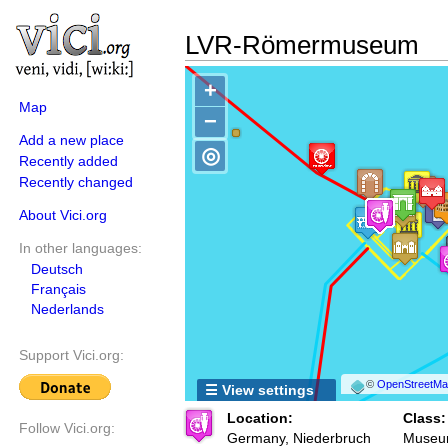
LVR-Römermuseum
+
Map
−
Add a new place
◎
Recently added
Recently changed
About Vici.org
In other languages:
Deutsch
Français
Nederlands
Support Vici.org:
©
OpenStreetMap
☰ View settings
Location:
Class:
Follow Vici.org:
Germany, Niederbruch
Muse