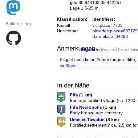
geo:30.944103,35.442257
Lage ± 5-25 m.
Klassification:
Identifiers:
Build Vici.org:
Kastell
vici:place=7703
Unsichtbar
pleiades:place=697729
dare:place=34293
Anmerkungen
Deutsch
English
Französis
Es gibt noch keine Anmerkungen. Bitte,
einfügen
.
In der Nähe
Fifa
(1 km)
Iron age fortified village (ca. 1200
Fifa Necropolis
(1 km)
Early bronze age cemetery
Umm et-Tawabin
(8 km)
Fortified settlement? ca. 2.5 km fort