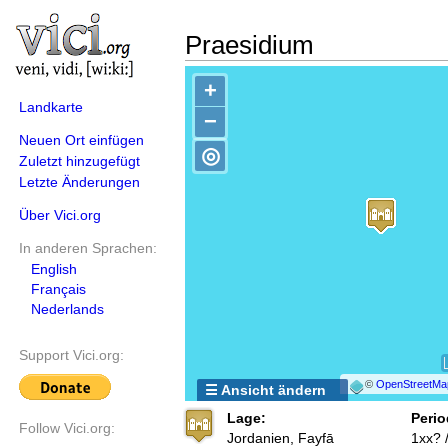
Praesidium
+
Landkarte
−
Neuen Ort einfügen
◎
Zuletzt hinzugefügt
Letzte Änderungen
Über Vici.org
In anderen Sprachen:
English
Français
Nederlands
Support Vici.org:
©
OpenStreetMa
☰ Ansicht ändern
Lage:
Perio
Follow Vici.org:
Jordanien, Fayfā
1xx? 