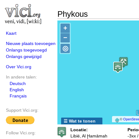
Phykous
+
Kaart
−
Nieuwe plaats toevoegen
◎
Onlangs toegevoegd
Onlangs gewijzigd
Over Vici.org
In andere talen:
Deutsch
English
Français
Support Vici.org:
©
OpenStree
☰ Wat te tonen
Locatie:
Perio
Follow Vici.org:
Libië, Al Ḩamāmah
-3xx 