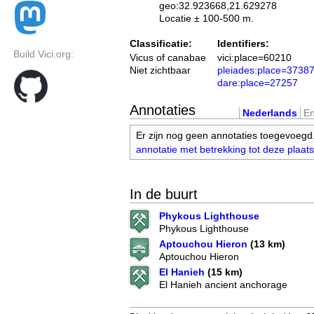
geo:32.923668,21.629278
Locatie ± 100-500 m.
Classificatie:
Identifiers:
Build Vici.org:
Vicus of canabae
vici:place=60210
Niet zichtbaar
pleiades:place=3738
dare:place=27257
Annotaties
Nederlands
En
Er zijn nog geen annotaties toegevoegd
annotatie met betrekking tot deze plaats
In de buurt
Phykous Lighthouse
Phykous Lighthouse
Aptouchou Hieron
(13 km)
Aptouchou Hieron
El Hanieh
(15 km)
El Hanieh ancient anchorage