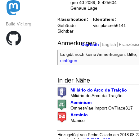
geo:40.2089,-8.425604
Genaue Lage
Klassification:
Identifiers:
Build Vici.org:
Gebäude
vici:place=56141
Sichtbar
Anmerkungen
Deutsch
English
Französis
Es gibt noch keine Anmerkungen. Bitte,
einfügen
.
In der Nähe
Miliário do Arco da Traição
Miliário do Arco da Traição
Aeminium
OmnesViae import OVPlace317
Aeminio
Maniso
Hinzugefügt von Pedro Caiado am 2018-08-27.