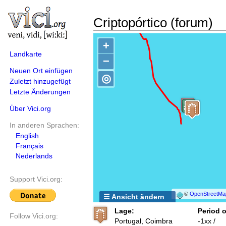
Criptopórtico (forum)
+
Landkarte
−
Neuen Ort einfügen
◎
Zuletzt hinzugefügt
Letzte Änderungen
Über Vici.org
In anderen Sprachen:
English
Français
Nederlands
Support Vici.org:
©
OpenStreetMa
☰ Ansicht ändern
Lage:
Period o
Follow Vici.org:
Portugal, Coimbra
-1xx /