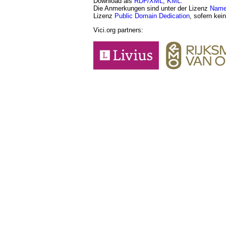
Download als
RDF/XML
,
KML
.
Die Anmerkungen sind unter der Lizenz
Namen
Lizenz
Public Domain Dedication
, sofern kei
Vici.org partners: