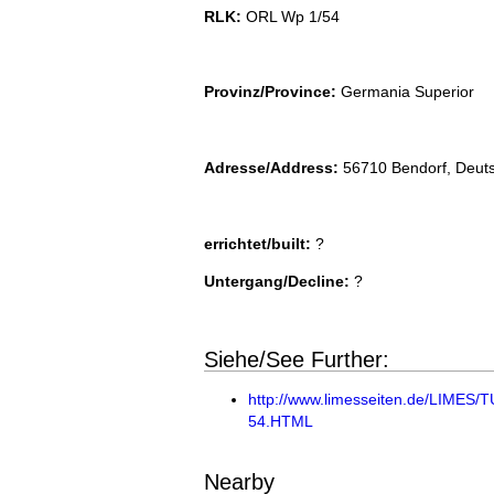
RLK:
ORL Wp 1/54
Provinz/Province:
Germania Superior
Adresse/Address:
56710 Bendorf, Deut
errichtet/built:
?
Untergang/Decline:
?
Siehe/See Further:
http://www.limesseiten.de/LIMES
54.HTML
Nearby