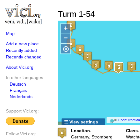
Turm 1-54
+
Map
−
Add a new place
◎
Recently added
Recently changed
About Vici.org
In other languages:
Deutsch
Français
Nederlands
Support Vici.org:
©
OpenStreetMap
☰ View settings
Location:
Class:
Follow Vici.org:
Germany, Stromberg
Watcht