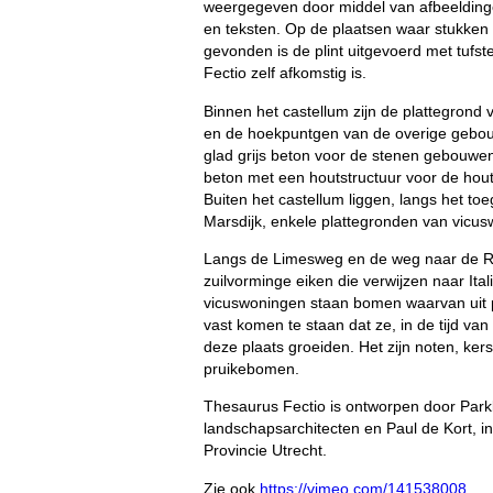
weergegeven door middel van afbeelding
en teksten. Op de plaatsen waar stukken 
gevonden is de plint uitgevoerd met tufst
Fectio zelf afkomstig is.
Binnen het castellum zijn de plattegrond 
en de hoekpuntgen van de overige gebo
glad grijs beton voor de stenen gebouwen
beton met een houtstructuur voor de ho
Buiten het castellum liggen, langs het t
Marsdijk, enkele plattegronden van vicu
Langs de Limesweg en de weg naar de R
zuilvorminge eiken die verwijzen naar Itali
vicuswoningen staan bomen waarvan uit p
vast komen te staan dat ze, in de tijd va
deze plaats groeiden. Het zijn noten, ker
pruikebomen.
Thesaurus Fectio is ontworpen door Park
landschapsarchitecten en Paul de Kort, i
Provincie Utrecht.
Zie ook
https://vimeo.com/141538008