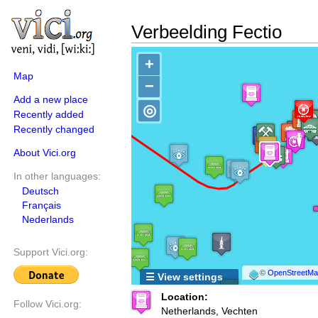
Verbeelding Fectio
+
Map
−
Add a new place
◎
Recently added
Recently changed
About Vici.org
In other languages:
Deutsch
Français
Nederlands
Support Vici.org:
©
OpenStreetMap
☰ View settings
Location:
Follow Vici.org:
Netherlands, Vechten