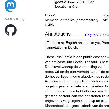
geo:52.056767,5.162287
Location ± 0-5 m.
Class:
Ide
Build Vici.org:
Memorial or replica (contemporary)
vic
visible
Annotations
English
Germ
There is no English annotation yet. Pres
annotation in Dutch.
Thesaurus Fectio is een publiekstoeganke
van het castellum Fectio. Thesaurus bet
De heuvel waarop de verbeelding van het
gebouwd en de plint vormen samen de s
de heuvel liggen, veilig afgedekt, de res
Romeinse forten.In de plint is archeologi
opgeborgen dat enkele jaren geleden do
in de omgeving van het fort is verzameld.
geeft de contour aan van het stenen zeven
ongeveer 750 gelegen heeft. Op de plint i
Klaarenbeek, de geschiedenis van de arc