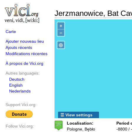
Jerzmanowice, Bat Cav
+
Carte
−
Ajouter nouveau lieu
◎
Ajouts récents
Modifications récentes
À propos de Vici.org
Autres languages:
Deutsch
English
Nederlands
Support Vici.org:
☰ View settings
Localisation:
Period 
Follow Vici.org:
Pologne, Bębło
-8800 / 