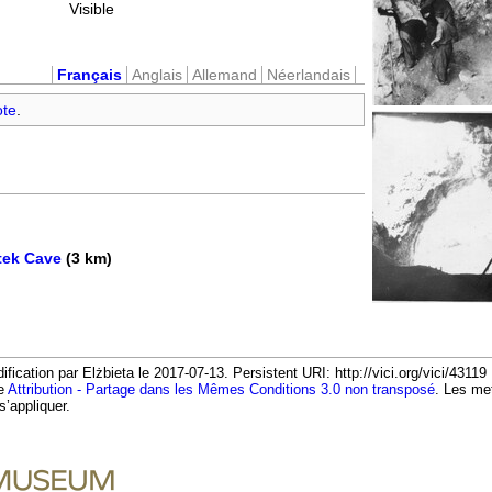
Visible
Français
Anglais
Allemand
Néerlandais
ote
.
etek Cave
(3 km)
fication par Elżbieta le 2017-07-13. Persistent URI: http://vici.org/vici/4311
ce
Attribution - Partage dans les Mêmes Conditions 3.0 non transposé
. Les me
s’appliquer.