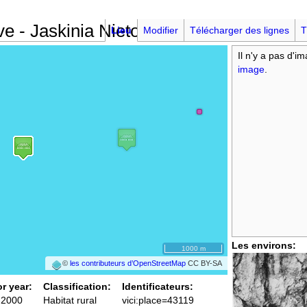
e - Jaskinia Nietoperzowa
Lieu
Modifier
Télécharger des lignes
T
Il n'y a pas d'i
image
.
Les environs:
1000 m
©
les contributeurs d’OpenStreetMap
CC BY-SA
or year:
Classification:
Identificateurs:
-2000
Habitat rural
vici:place=43119