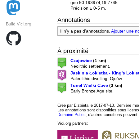
geo:50.193974,19.7745
Précision ± 0-5 m.
Annotations
Build Vici.org:
Il n'y a pas d'annotations.
Ajouter une n
À proximité
Czajowice
(1 km)
Neolithic settlement.
Jaskinia Łokietka - King's Loki
Paleolithic dwelling. Ojców.
Tunel Wielki Cave
(3 km)
Early Bronze Age site.
Créé par Elżbieta le 2017-07-13. Dernière modi
Les annotations sont disponibles sous licen
Domaine Public
, d’autres conditions peuvent 
Vici.org partners: