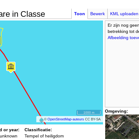
nare in Classe
Toon
Bewerk
KML uploaden
Er zijn nog gee
betrekking tot 
Afbeelding toe
Omgeving:
1000 m
©
OpenStreetMap-auteurs
CC BY-SA
d or year:
Classificatie:
 unknown
Tempel of heiligdom