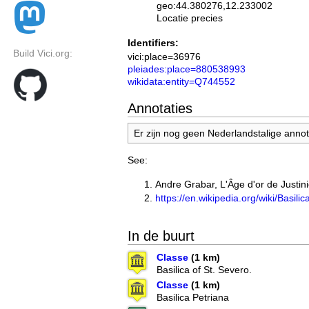
geo:44.380276,12.233002
Locatie precies
Identifiers:
Build Vici.org:
vici:place=36976
pleiades:place=880538993
wikidata:entity=Q744552
Annotaties
Er zijn nog geen Nederlandstalige annota
See:
Andre Grabar, L'Âge d'or de Justin
https://en.wikipedia.org/wiki/Basil
In de buurt
Classe
(1 km)
Basilica of St. Severo.
Classe
(1 km)
Basilica Petriana