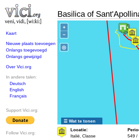
Basilica of Sant'Apolli
+
Kaart
−
Nieuwe plaats toevoegen
◎
Onlangs toegevoegd
Onlangs gewijzigd
Over Vici.org
In andere talen:
Deutsch
English
Français
Support Vici.org:
☰ Wat te tonen
Locatie:
Perio
Follow Vici.org:
Italië, Classe
549 /