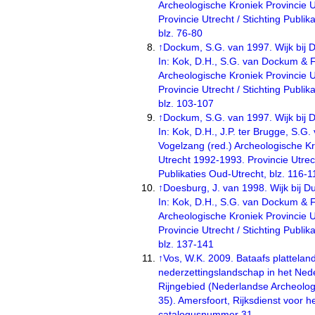
Archeologische Kroniek Provincie 
Provincie Utrecht / Stichting Publik
blz. 76-80
↑
Dockum, S.G. van 1997. Wijk bij 
In: Kok, D.H., S.G. van Dockum & F
Archeologische Kroniek Provincie 
Provincie Utrecht / Stichting Publik
blz. 103-107
↑
Dockum, S.G. van 1997. Wijk bij 
In: Kok, D.H., J.P. ter Brugge, S.G
Vogelzang (red.) Archeologische Kr
Utrecht 1992-1993. Provincie Utrech
Publikaties Oud-Utrecht, blz. 116-1
↑
Doesburg, J. van 1998. Wijk bij D
In: Kok, D.H., S.G. van Dockum & F
Archeologische Kroniek Provincie 
Provincie Utrecht / Stichting Publik
blz. 137-141
↑
Vos, W.K. 2009. Bataafs plattela
nederzettingslandschap in het Ne
Rijngebied (Nederlandse Archeolo
35). Amersfoort, Rijksdienst voor h
catalogusnummer 31