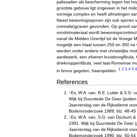
palissaden als bescherming tegen het ho
grootste gebouw ligt ongeveer in het mid
vormige complex en heeft afmetingen van 
Naast bewoningssporen zijn ook sporen v
crematie)graven gevonden. Op grond van
vondstmateriaal wordt bewoningscontinuït
vanaf de Midden IJzertijd tot de Vroege
mogelijk een hiaat tussen 250 en 350 na
werden onder andere met christelijke mot
aardewerk, een zilveren kruisboogfibula
drieknoppenfibula, veel laat-Romeinse m
1
2
3
4
5
in brons gegoten, haarspelden.
References
↑
Es, W.A. van, R.E. Lutter & S.G.
Wijk bij Duurstede De Geer (putten
Jaarverslag van de Rijksdienst vo
Bodemonderzoek 1989, blz. 48-49
↑
Es, W.A. van, S.G. van Dockum &
1991. Wijk bij Duurstede De Geer (
Jaarverslag van de Rijksdienst vo
Bodemonderzoek 1990, blz. 50-54