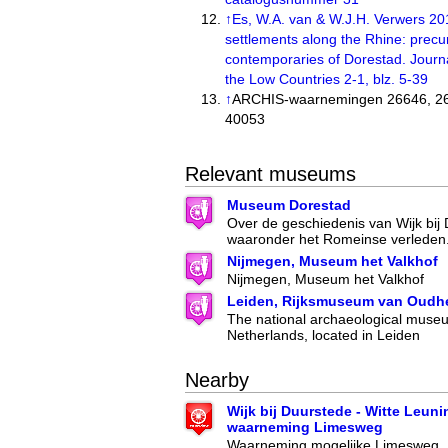
↑
Es, W.A. van & W.J.H. Verwers 20
settlements along the Rhine: precu
contemporaries of Dorestad. Journa
the Low Countries 2-1, blz. 5-39
↑
ARCHIS-waarnemingen 26646, 26
40053
Relevant museums
Museum Dorestad
Over de geschiedenis van Wijk bij
waaronder het Romeinse verleden
Nijmegen, Museum het Valkhof
Nijmegen, Museum het Valkhof
Leiden, Rijksmuseum van Oudh
The national archaeological museu
Netherlands, located in Leiden
Nearby
Wijk bij Duurstede - Witte Leunin
waarneming Limesweg
Waarneming mogelijke Limesweg