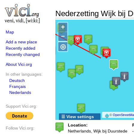
Nederzetting Wijk bij 
+
Map
−
Add a new place
◎
Recently added
Recently changed
About Vici.org
In other languages:
Deutsch
Français
Nederlands
Support Vici.org:
©
OpenStreetMap
☰ View settings
Location:
Follow Vici.org:
Netherlands, Wijk bij Duurstede