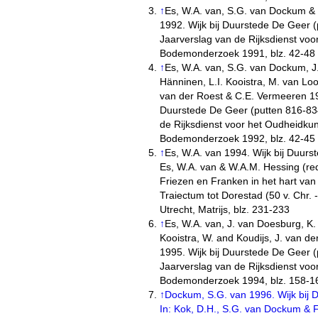
↑
Es, W.A. van, S.G. van Dockum &
1992. Wijk bij Duurstede De Geer (
Jaarverslag van de Rijksdienst vo
Bodemonderzoek 1991, blz. 42-48
↑
Es, W.A. van, S.G. van Dockum, J.
Hänninen, L.I. Kooistra, M. van Loon
van der Roest & C.E. Vermeeren 199
Duurstede De Geer (putten 816-834
de Rijksdienst voor het Oudheidku
Bodemonderzoek 1992, blz. 42-45
↑
Es, W.A. van 1994. Wijk bij Duurst
Es, W.A. van & W.A.M. Hessing (re
Friezen en Franken in het hart van
Traiectum tot Dorestad (50 v. Chr. 
Utrecht, Matrijs, blz. 231-233
↑
Es, W.A. van, J. van Doesburg, K. 
Kooistra, W. and Koudijs, J. van de
1995. Wijk bij Duurstede De Geer (
Jaarverslag van de Rijksdienst vo
Bodemonderzoek 1994, blz. 158-1
↑
Dockum, S.G. van 1996. Wijk bij 
In: Kok, D.H., S.G. van Dockum & F