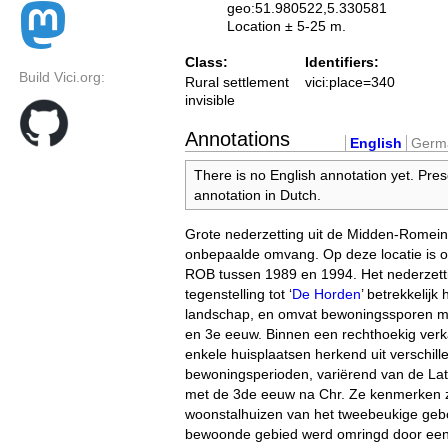
geo:51.980522,5.330581
Location ± 5-25 m.
Class:
Identifiers:
Build Vici.org:
Rural settlement
vici:place=340
invisible
Annotations
English
Germ
There is no English annotation yet. Pres
annotation in Dutch.
Grote nederzetting uit de Midden-Romeins
onbepaalde omvang. Op deze locatie is 
ROB tussen 1989 en 1994. Het nederzettin
tegenstelling tot ‘
De Horden
’ betrekkelijk
landschap, en omvat bewoningssporen m
en 3e eeuw. Binnen een rechthoekig verk
enkele huisplaatsen herkend uit verschill
bewoningsperioden, variërend van de Late 
met de 3de eeuw na Chr. Ze kenmerken zi
woonstalhuizen van het tweebeukige geb
bewoonde gebied werd omringd door een