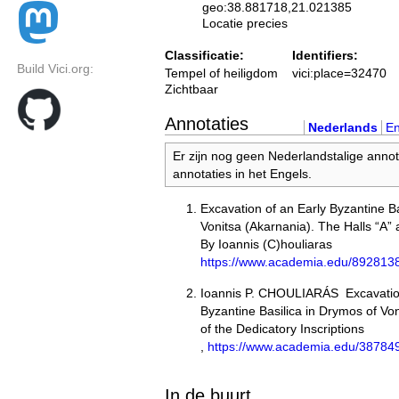
geo:38.881718,21.021385
Locatie precies
Classificatie:
Identifiers:
Build Vici.org:
Tempel of heiligdom
vici:place=32470
Zichtbaar
Annotaties
Nederlands
En
Er zijn nog geen Nederlandstalige annot
annotaties in het Engels.
Excavation of an Early Byzantine Ba
Vonitsa (Akarnania). The Halls “A” 
By Ioannis (C)houliaras
https://www.academia.edu/892813
Ioannis P. CHOULIARÁS Excavation
Byzantine Basilica in Drymos of Vo
of the Dedicatory Inscriptions
,
https://www.academia.e
In de buurt