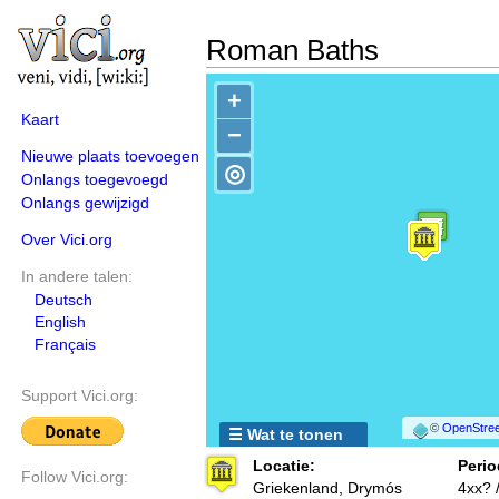
Roman Baths
+
Kaart
−
Nieuwe plaats toevoegen
◎
Onlangs toegevoegd
Onlangs gewijzigd
Over Vici.org
In andere talen:
Deutsch
English
Français
Support Vici.org:
©
OpenStree
☰ Wat te tonen
Locatie:
Perio
Follow Vici.org:
Griekenland, Drymós
4xx? 