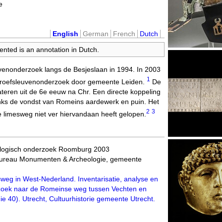
e
English
German
French
Dutch
ented is an annotation in Dutch.
uvenonderzoek langs de Besjeslaan in 1994. In 2003
1
j proefsleuvenonderzoek door gemeente Leiden.
De
ateren uit de 6e eeuw na Chr. Een directe koppeling
nks de vondst van Romeins aardewerk en puin. Het
2
3
e limesweg niet ver hiervandaan heeft gelopen.
ologisch onderzoek Roomburg 2003
Bureau Monumenten & Archeologie, gemeente
weg in West-Nederland. Inventarisatie, analyse en
zoek naar de Romeinse weg tussen Vechten en
ie 40). Utrecht, Cultuurhistorie gemeente Utrecht.