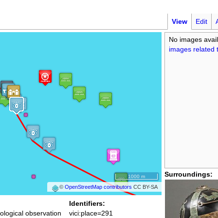
View
Edit
No images avail
images related t
Surroundings:
1000 m
©
OpenStreetMap contributors
CC BY-SA
Identifiers:
ological observation
vici:place=291