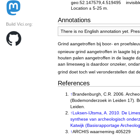
geo:52.147579,4.519495
invisibl
Location ± 5-25 m.
Annotations
Build Vici.org:
There is no English annotation yet. Pres
Grind aangetroffen bij boor- en proefsle
opnieuw grind aangetroffen in laagte bi
houten palen aangetroffen in de laagte d
aan limesweg is daardoor onzeker, onda
grind doet toch wel veronderstellen dat d
References
↑
Brandenburgh, C.R. 2006. Arche
(Bodemonderzoek in Leiden 17). 
Leiden.
↑
Luksen-IJtsma, A. 2010. De Limes
synthese van archeologisch onder
Katwijk (Basisrapportage Archeolog
↑
ARCHIS waarneming 405229