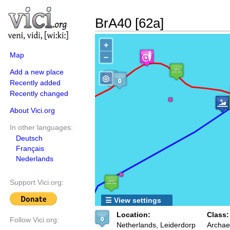
BrA40 [62a]
+
Map
−
Add a new place
◎
Recently added
Recently changed
About Vici.org
In other languages:
Deutsch
Français
Nederlands
Support Vici.org:
☰ View settings
Location:
Class:
Follow Vici.org:
Netherlands, Leiderdorp
Archae