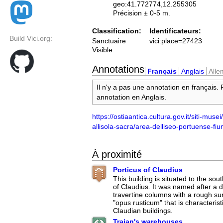
geo:41.772774,12.255305
Précision ± 0-5 m.
Classification:
Identificateurs:
Build Vici.org:
Sanctuaire
vici:place=27423
Visible
Annotations
Français
Anglais
All
Il n'y a pas une annotation en français.
annotation en Anglais.
https://ostiaantica.cultura.gov.it/siti-muse
allisola-sacra/area-delliseo-portuense-fiu
À proximité
Porticus of Claudius
This building is situated to the sou
of Claudius. It was named after a 
travertine columns with a rough su
"opus rusticum" that is characterist
Claudian buildings.
Trajan's warehouses