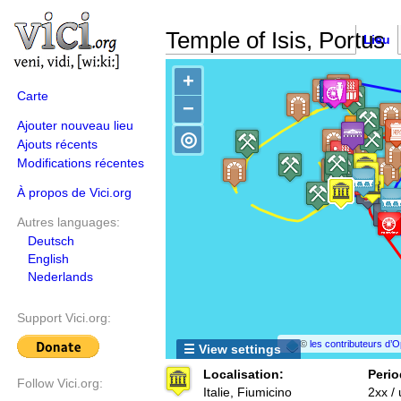
Temple of Isis, Portus
Lieu
+
Carte
−
Ajouter nouveau lieu
◎
Ajouts récents
Modifications récentes
À propos de Vici.org
Autres languages:
Deutsch
English
Nederlands
Support Vici.org:
©
les contributeurs d
☰ View settings
Localisation:
Perio
Follow Vici.org:
Italie, Fiumicino
2xx /