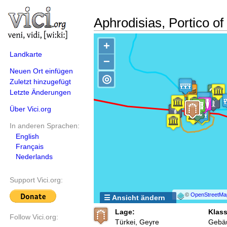
Aphrodisias, Portico of
+
Landkarte
−
Neuen Ort einfügen
◎
Zuletzt hinzugefügt
Letzte Änderungen
Über Vici.org
In anderen Sprachen:
English
Français
Nederlands
Support Vici.org:
©
OpenStreetMa
☰ Ansicht ändern
Lage:
Klass
Follow Vici.org:
Türkei, Geyre
Gebä