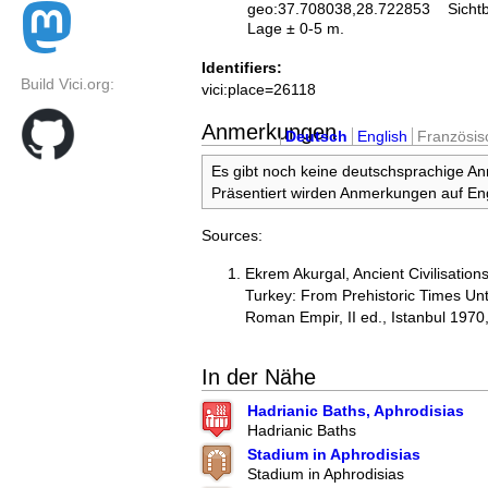
geo:37.708038,28.722853
Sicht
Lage ± 0-5 m.
Identifiers:
Build Vici.org:
vici:place=26118
Anmerkungen
Deutsch
English
Französis
Es gibt noch keine deutschsprachige A
Präsentiert wirden Anmerkungen auf Eng
Sources:
Ekrem Akurgal, Ancient Civilisation
Turkey: From Prehistoric Times Unti
Roman Empir, II ed., Istanbul 1970
In der Nähe
Hadrianic Baths, Aphrodisias
Hadrianic Baths
Stadium in Aphrodisias
Stadium in Aphrodisias