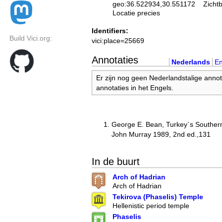
geo:36.522934,30.551172
Zicht
Locatie precies
Identifiers:
Build Vici.org:
vici:place=25669
Annotaties
Nederlands
En
Er zijn nog geen Nederlandstalige annot
annotaties in het Engels.
George E. Bean, Turkey`s Souther
John Murray 1989, 2nd ed.,131
In de buurt
Arch of Hadrian
Arch of Hadrian
Tekirova (Phaselis) Temple
Hellenistic period temple
Phaselis