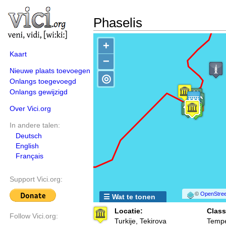
Phaselis
+
Kaart
−
Nieuwe plaats toevoegen
◎
Onlangs toegevoegd
Onlangs gewijzigd
Over Vici.org
In andere talen:
Deutsch
English
Français
Support Vici.org:
©
OpenStree
☰ Wat te tonen
Locatie:
Class
Follow Vici.org:
Turkije, Tekirova
Tempe