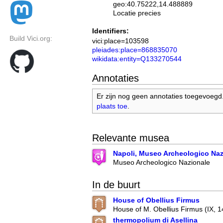
geo:40.75222,14.488889
Locatie precies
Identifiers:
Build Vici.org:
vici:place=103598
pleiades:place=868835070
wikidata:entity=Q133270544
Annotaties
Er zijn nog geen annotaties toegevoegd
plaats toe
.
Relevante musea
Napoli, Museo Archeologico Naz
Museo Archeologico Nazionale
In de buurt
House of Obellius Firmus
House of M. Obellius Firmus (IX, 14
thermopolium di Asellina