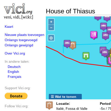
House of Thiasus
+
Kaart
−
Nieuwe plaats toevoegen
◎
Onlangs toegevoegd
Onlangs gewijzigd
Over Vici.org
In andere talen:
Deutsch
English
Français
Support Vici.org:
☰ Wat te tonen
Locatie:
Period
Follow Vici.org:
Italië, Fossa di Valle
-5x / 7