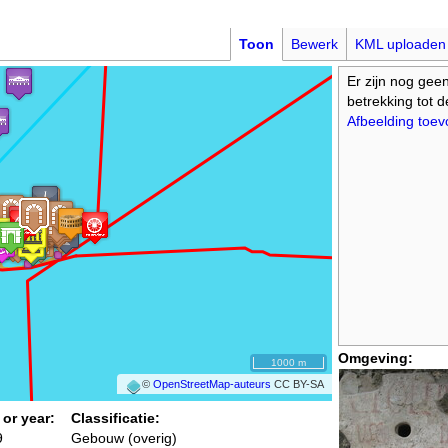
Toon
Bewerk
KML uploaden
Er zijn nog gee
betrekking tot 
Afbeelding toe
Omgeving:
1000 m
©
OpenStreetMap-auteurs
CC BY-SA
 or year:
Classificatie:
9
Gebouw (overig)