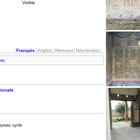
Visible
Français
Anglais
Allemand
Néerlandais
ote
.
ionale
ysiac cycle