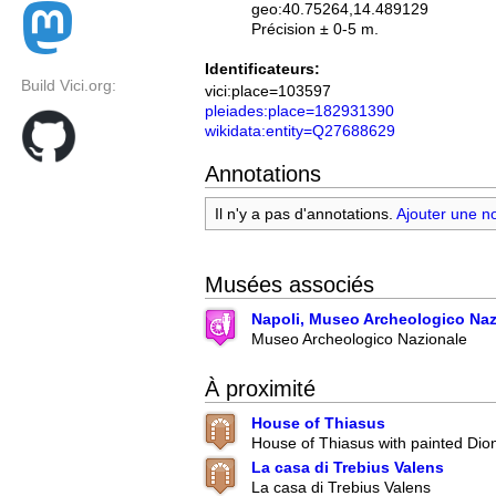
geo:40.75264,14.489129
Précision ± 0-5 m.
Identificateurs:
Build Vici.org:
vici:place=103597
pleiades:place=182931390
wikidata:entity=Q27688629
Annotations
Il n'y a pas d'annotations.
Ajouter une n
Musées associés
Napoli, Museo Archeologico Naz
Museo Archeologico Nazionale
À proximité
House of Thiasus
House of Thiasus with painted Dion
La casa di Trebius Valens
La casa di Trebius Valens