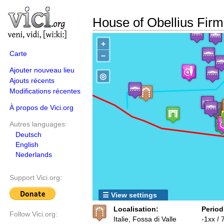
House of Obellius Fir
+
Carte
−
Ajouter nouveau lieu
◎
Ajouts récents
Modifications récentes
À propos de Vici.org
Autres languages:
Deutsch
English
Nederlands
Support Vici.org:
☰ View settings
Localisation:
Period
Follow Vici.org:
Italie, Fossa di Valle
-1xx / 