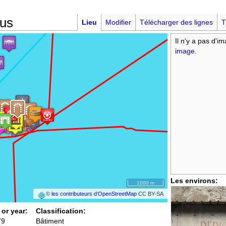
mus
Lieu
Modifier
Télécharger des lignes
T
Il n'y a pas d'i
image
.
Les environs:
1000 m
©
les contributeurs d’OpenStreetMap
CC BY-SA
 or year:
Classification:
79
Bâtiment