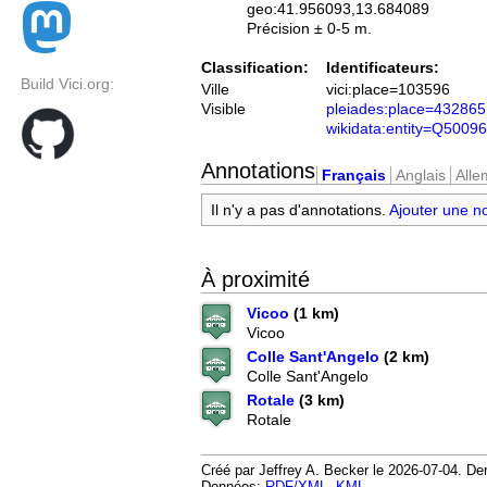
geo:41.956093,13.684089
Précision ± 0-5 m.
Classification:
Identificateurs:
Build Vici.org:
Ville
vici:place=103596
Visible
pleiades:place=432865
wikidata:entity=Q50096
Annotations
Français
Anglais
All
Il n'y a pas d'annotations.
Ajouter une n
À proximité
Vicoo
(1 km)
Vicoo
Colle Sant'Angelo
(2 km)
Colle Sant'Angelo
Rotale
(3 km)
Rotale
Créé par Jeffrey A. Becker le 2026-07-04. Dern
Données:
RDF/XML
,
KML
.