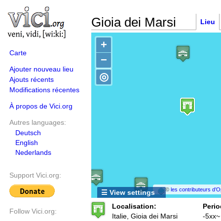
Gioia dei Marsi
Lieu
+
Carte
−
Ajouter nouveau lieu
◎
Ajouts récents
Modifications récentes
À propos de Vici.org
Autres languages:
Deutsch
English
Nederlands
Support Vici.org:
©
les contributeurs d
☰ View settings
Localisation:
Perio
Follow Vici.org:
Italie, Gioia dei Marsi
-5xx~