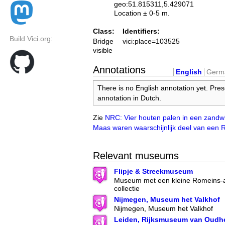
geo:51.815311,5.429071
Location ± 0-5 m.
Class:
Identifiers:
Build Vici.org:
Bridge
vici:place=103525
visible
Annotations
English
Germ
There is no English annotation yet. Pres
annotation in Dutch.
Zie
NRC: Vier houten palen in een zandw
Maas waren waarschijnlijk deel van een
Relevant museums
Flipje & Streekmuseum
Museum met een kleine Romeins-a
collectie
Nijmegen, Museum het Valkhof
Nijmegen, Museum het Valkhof
Leiden, Rijksmuseum van Oudh