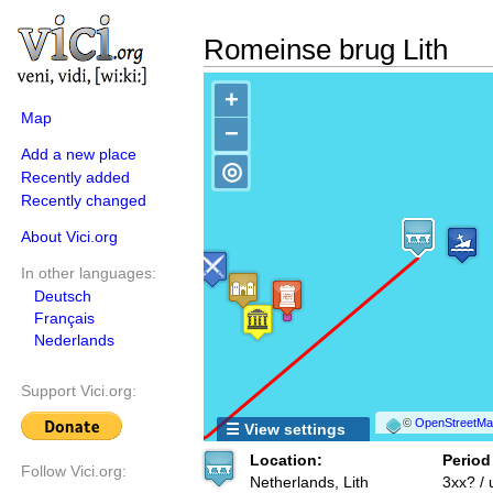
Romeinse brug Lith
+
Map
−
Add a new place
◎
Recently added
Recently changed
About Vici.org
In other languages:
Deutsch
Français
Nederlands
Support Vici.org:
©
OpenStreetMap
☰ View settings
Location:
Period
Follow Vici.org:
Netherlands, Lith
3xx? /