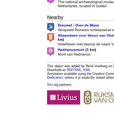
The national archaeological museu
Netherlands, located in Leiden
Nearby
Dreumel - Over de Maas
Verspoeld Romeins scheepswrak
Altaarsteen voor Venus van Victo
km)
Votiefsteen met daarop de naam Vic
Hadrianusmunt
(1 km)
Munt van Hadrianus
This object was added by René Voorburg on 20
Download as
RDF/XML
,
KML
.
Annotation available using the Creative Co
Dedication
, unless it is explicitly stated othe
Vici.org partners: