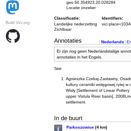
geo:50.354923,20.028284
Locatie onzeker
Classificatie:
Identifiers:
Build Vici.org:
Landelijke nederzetting
vici:place=103
Zichtbaar
Annotaties
Nederlands
En
Er zijn nog geen Nederlandstalige annot
annotaties in het Engels.
See:
Agnieszka Czekaj-Zastawny, Osadn
kultury ceramiki wstęgowej rytej w
Wisły [Settlement of Linear Pottery
upper Vistula River basin], 2008Lin
settlement.
In de buurt
Parkoszowice
(4 km)