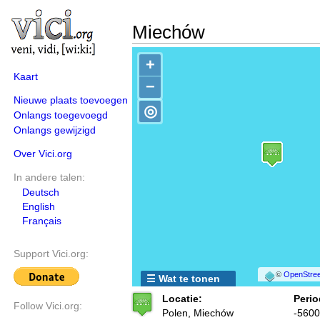
Miechów
+
Kaart
−
Nieuwe plaats toevoegen
◎
Onlangs toegevoegd
Onlangs gewijzigd
Over Vici.org
In andere talen:
Deutsch
English
Français
Support Vici.org:
©
OpenStree
☰ Wat te tonen
Locatie:
Perio
Follow Vici.org:
Polen, Miechów
-5600