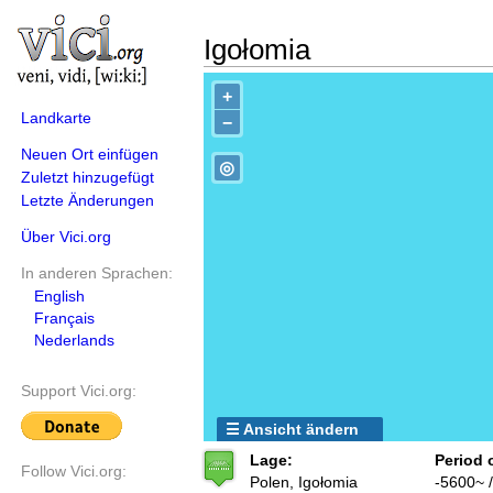
Igołomia
+
Landkarte
−
Neuen Ort einfügen
◎
Zuletzt hinzugefügt
Letzte Änderungen
Über Vici.org
In anderen Sprachen:
English
Français
Nederlands
Support Vici.org:
☰ Ansicht ändern
Lage:
Period 
Follow Vici.org:
Polen, Igołomia
-5600~ 