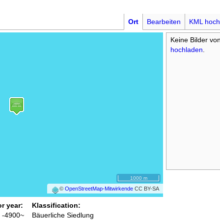
Ort
Bearbeiten
KML hoch
Keine Bilder vo
hochladen
.
1000 m
©
OpenStreetMap-Mitwirkende
CC BY-SA
or year:
Klassification:
/ -4900~
Bäuerliche Siedlung