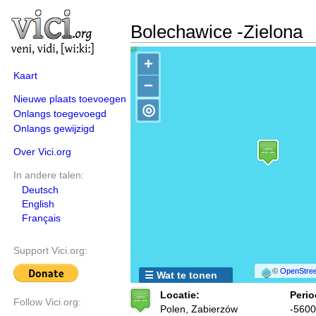
Bolechawice -Zielona
+
Kaart
−
Nieuwe plaats toevoegen
◎
Onlangs toegevoegd
Onlangs gewijzigd
Over Vici.org
In andere talen:
Deutsch
English
Français
Support Vici.org:
©
OpenStree
☰ Wat te tonen
Locatie:
Perio
Follow Vici.org:
Polen, Zabierzów
-5600