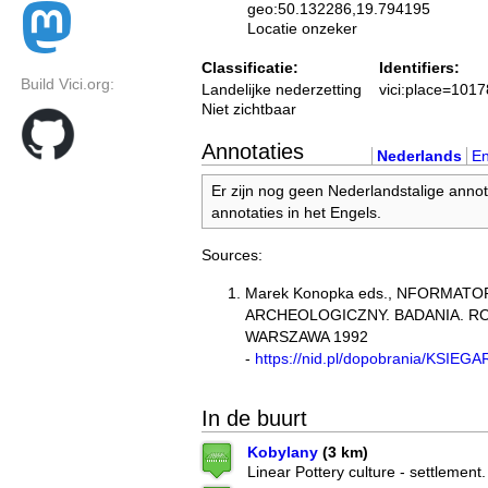
geo:50.132286,19.794195
Locatie onzeker
Classificatie:
Identifiers:
Build Vici.org:
Landelijke nederzetting
vici:place=101
Niet zichtbaar
Annotaties
Nederlands
En
Er zijn nog geen Nederlandstalige annot
annotaties in het Engels.
Sources:
Marek Konopka eds., NFORMATO
ARCHEOLOGICZNY. BADANIA. RO
WARSZAWA 1992
-
https://nid.pl/dopobrania/KSIEG
In de buurt
Kobylany
(3 km)
Linear Pottery culture - settlement.