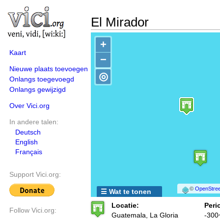
El Mirador
+
Kaart
−
Nieuwe plaats toevoegen
◎
Onlangs toegevoegd
Onlangs gewijzigd
Over Vici.org
In andere talen:
Deutsch
English
Français
Support Vici.org:
©
OpenStree
☰ Wat te tonen
Locatie:
Peri
Follow Vici.org:
Guatemala, La Gloria
-300