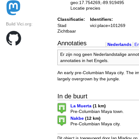
geo:17.754269,-89.919495
Locatie precies
Classificatie:
Identifiers:
Build Vici.org:
Stad
vici:place=101269
Zichtbaar
Annotaties
Nederlands
En
Er zijn nog geen Nederlandstalige annot
annotaties in het Engels.
An early pre-Columbian Maya city. The im
largely overgrown by the jungle.
In de buurt
La Muerta
(1 km)
Pre-Columbian Maya town.
Nakbe
(12 km)
Pre-Columbian Maya city.
Dit object is toegevoegd door Ian Mladjov op