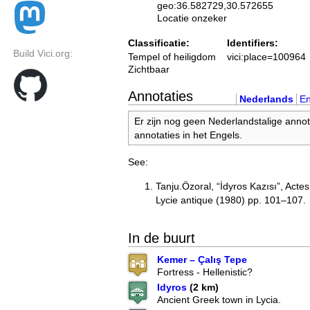
geo:36.582729,30.572655
Locatie onzeker
Classificatie:
Identifiers:
Build Vici.org:
Tempel of heiligdom
vici:place=100964
Zichtbaar
Annotaties
Nederlands
En
Er zijn nog geen Nederlandstalige annot
annotaties in het Engels.
See:
Tanju.Özoral, “İdyros Kazısı”, Acte
Lycie antique (1980) pp. 101–107.
In de buurt
Kemer – Çalış Tepe
Fortress - Hellenistic?
Idyros
(2 km)
Ancient Greek town in Lycia.