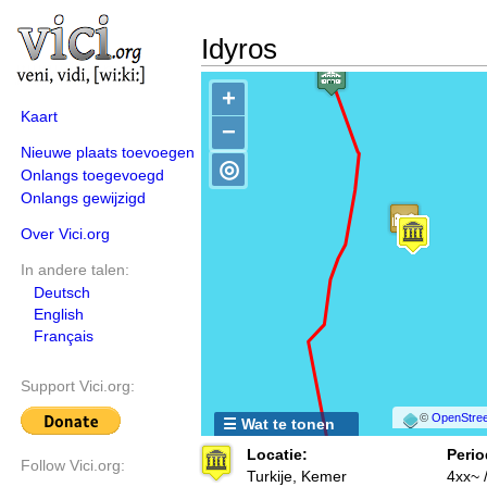
Idyros
+
Kaart
−
Nieuwe plaats toevoegen
◎
Onlangs toegevoegd
Onlangs gewijzigd
Over Vici.org
In andere talen:
Deutsch
English
Français
Support Vici.org:
©
OpenStree
☰ Wat te tonen
Locatie:
Perio
Follow Vici.org:
Turkije, Kemer
4xx~ 