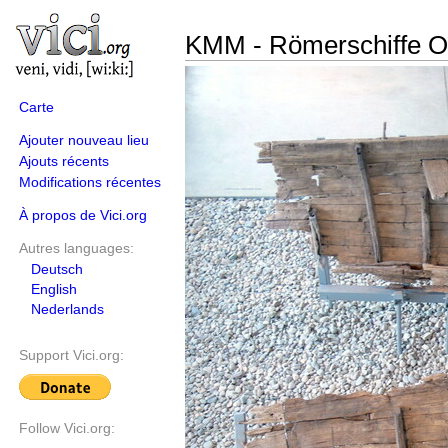
KMM - Römerschiffe 
Carte
Ajouter nouveau lieu
Ajouts récents
Modifications récentes
À propos de Vici.org
Autres languages:
Deutsch
English
Nederlands
Support Vici.org:
Follow Vici.org: