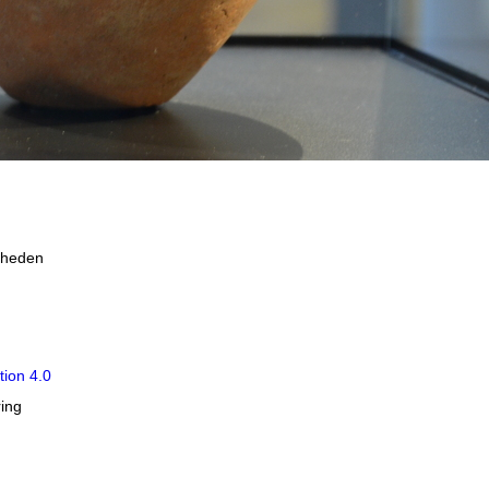
dheden
tion 4.0
ring