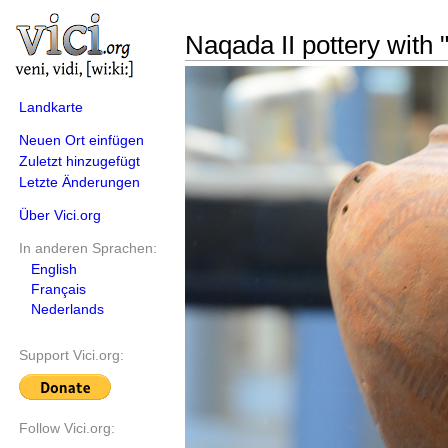
Naqada II pottery with 
Landkarte
Neuen Ort einfügen
Zuletzt hinzugefügt
Letzte Änderungen
Über Vici.org
In anderen Sprachen:
English
Français
Nederlands
Support Vici.org:
Follow Vici.org: