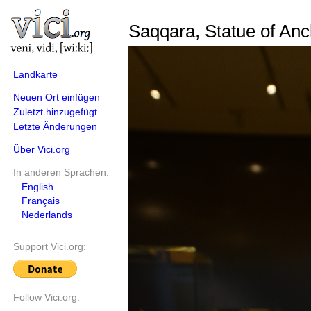
Saqqara, Statue of An
Landkarte
Neuen Ort einfügen
Zuletzt hinzugefügt
Letzte Änderungen
Über Vici.org
In anderen Sprachen:
English
Français
Nederlands
Support Vici.org:
Follow Vici.org: