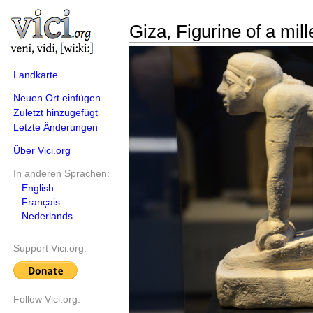
Giza, Figurine of a mill
Landkarte
Neuen Ort einfügen
Zuletzt hinzugefügt
Letzte Änderungen
Über Vici.org
In anderen Sprachen:
English
Français
Nederlands
Support Vici.org:
Follow Vici.org: