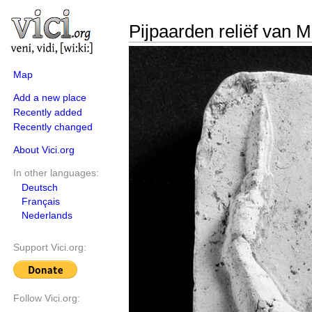
Pijpaarden reliëf van 
Map
Add a new place
Recently added
Recently changed
About Vici.org
In other languages:
Deutsch
Français
Nederlands
Support Vici.org:
Follow Vici.org: